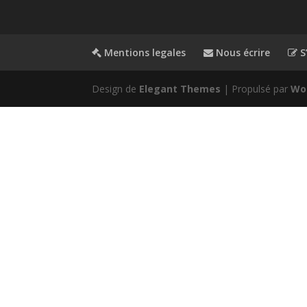
Mentions legales
Nous écrire
S’
Design de
Elegant Themes
| Propulsé par
Wo