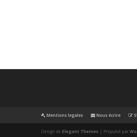
Mentions legales
Nous écrire
S’
Design de
Elegant Themes
| Propulsé par
Wo