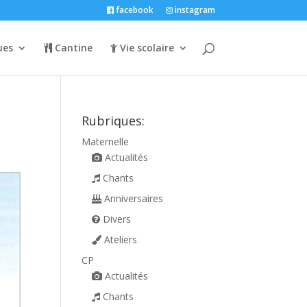
facebook
instagram
ues
Cantine
Vie scolaire
Rubriques:
Maternelle
Actualités
Chants
Anniversaires
Divers
Ateliers
CP
Actualités
Chants