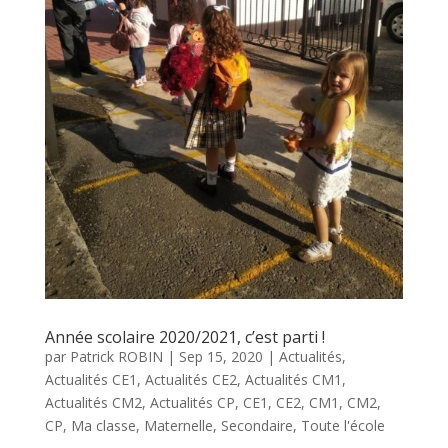
Année scolaire 2020/2021, c’est parti !
par
Patrick ROBIN
|
Sep 15, 2020
|
Actualités
,
Actualités CE1
,
Actualités CE2
,
Actualités CM1
,
Actualités CM2
,
Actualités CP
,
CE1
,
CE2
,
CM1
,
CM2
,
CP
,
Ma classe
,
Maternelle
,
Secondaire
,
Toute l'école