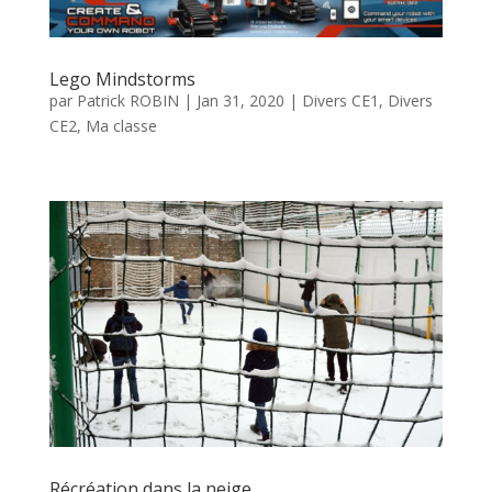
Lego Mindstorms
par
Patrick ROBIN
|
Jan 31, 2020
|
Divers CE1
,
Divers
CE2
,
Ma classe
Récréation dans la neige …